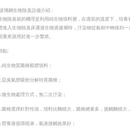
鋼生物除臭設備介紹：
除臭箱的機理是利用純生物填料層，在適當的溫度下，培養有
體進入生物除臭床通過生物過濾層時，汙染物從氣相中轉移到一
能量來源用於進一步繁殖。
點:
純生物質菌種載體填料；
惡臭氣體吸附分解特異菌種；
微生物處理方式，無二次汙染；
菌種選擇針對性強，填料比麵積大，菌種總量多，接觸麵積大
營養液循環噴淋，氣液接觸效果好；