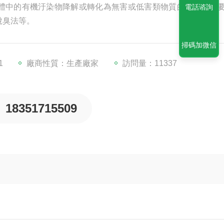
體中的有機汙染物降解或轉化為無害或低害類物質的過程。主
電話谘詢
脫臭法等。
掃碼加微信
1
廠商性質：生產廠家
訪問量：11337
18351715509