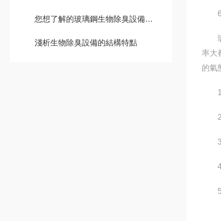
6.
您想了解的玻璃鋼生物除臭設備都在這裏了
玻璃
淺析生物除臭設備的結構特點
率大
的氣
1、
2、
3、
4、
5、