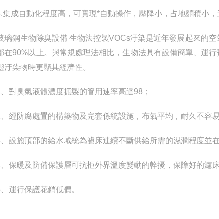
集成自動化程度高，可實現*自動操作，壓降小，占地麵積小，
鋼生物除臭設備 生物法控製VOCs汙染是近年發展起來的空
都在90%以上。與常規處理法相比，生物法具有設備簡單、運
態汙染物時更顯其經濟性。
對臭氣液體濃度扼製的管用速率高達98；
經防腐處置的構築物及完套係統設施，布氣平均，耐久不容易
設施頂部的給水域統為濾床連續不斷供給所需的濕潤程度並在
保暖及防備保護層可抗拒外界溫度變動的幹擾，保障好的濾床
運行保護花銷低價。