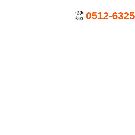
0512-632
谘詢
熱線
ENTER
玻璃鋼生物除臭設備