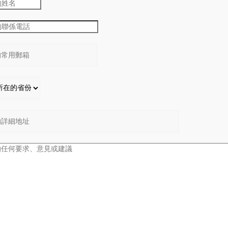
：
：
：
：