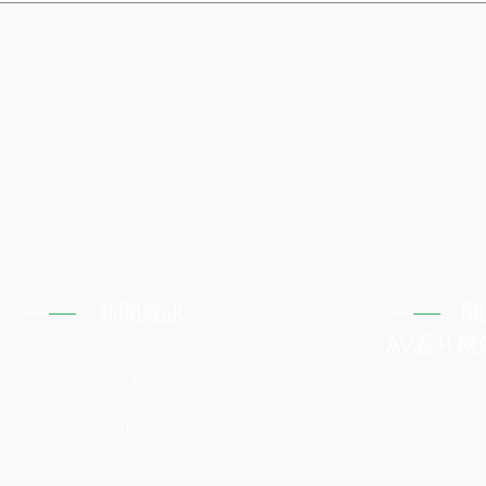
新聞資訊
關
AV看片网
公司新聞
公
技術文章
企