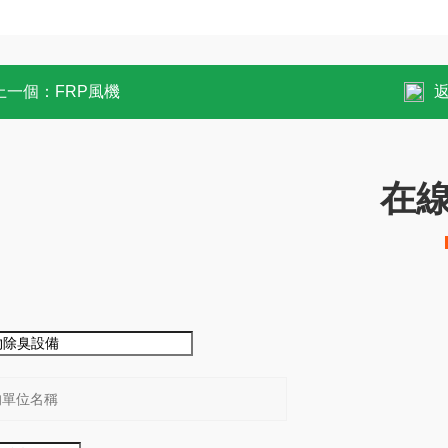
上一個：
FRP風機
在
：
：