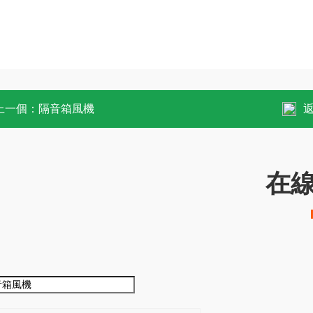
上一個：
隔音箱風機
在
：