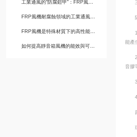
工業通風的“防腐鎧甲”：FRP風機深度解析
三
FRP風機耐腐蝕領域的工業通風專家
隔音
FRP風機是特殊材質下的高性能風機
1.
能產
如何提高靜音箱風機的能效與可靠性
2.
音膠
3.
4.
四、
環境