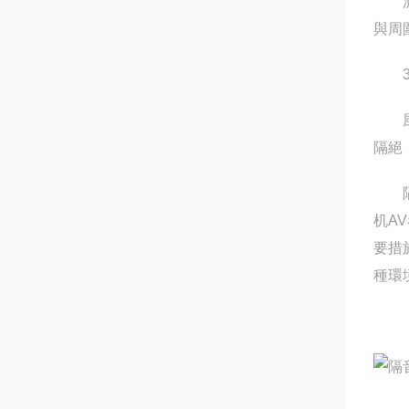
測量
與周
3.
風機
隔絕
隔音
机A
要措
種環