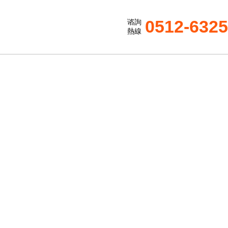
0512-632
谘詢
熱線
ENTER
璃鋼隔音箱風機