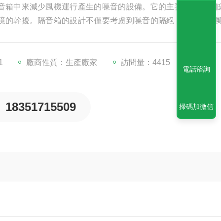
音箱中來減少風機運行產生的噪音的設備。它的主要目的是降
境的幹擾。隔音箱的設計不僅要考慮到噪音的隔絕，還要保證
1
廠商性質：生產廠家
訪問量：4415
電話谘詢
18351715509
掃碼加微信