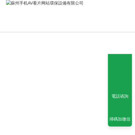
電話谘詢
掃碼加微信