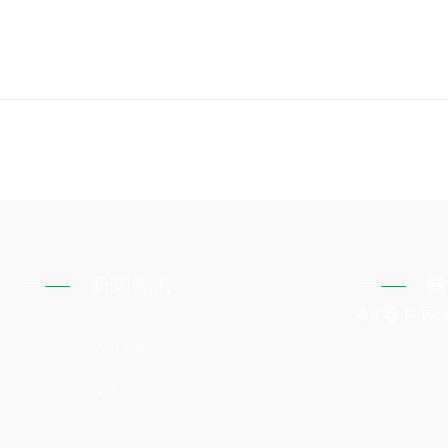
新聞資訊
關
AV看片网
公司新聞
公
技術文章
企