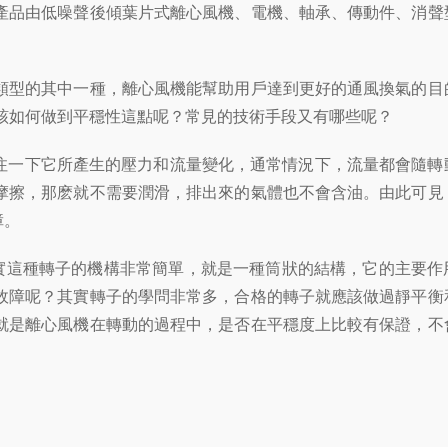
品由低噪聲後傾葉片式離心風機、電機、軸承、傳動件、消聲
型的其中一種，離心風機能幫助用戶達到更好的通風換氣的目
該如何做到平穩性這點呢？常見的技術手段又有哪些呢？
注一下它所產生的壓力和流量變化，通常情況下，流量都會隨轉
摩擦，那麽就不需要潤滑，排出來的氣體也不會含油。由此可見
障。
這種轉子的機構非常簡單，就是一種筒狀的結構，它的主要作
故障呢？其實轉子的學問非常多，合格的轉子就應該做過靜平衡
就是離心風機在轉動的過程中，是否在平穩度上比較有保證，不