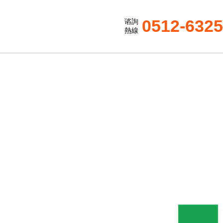
0512-632
谘詢
熱線
風機的平穩性呢