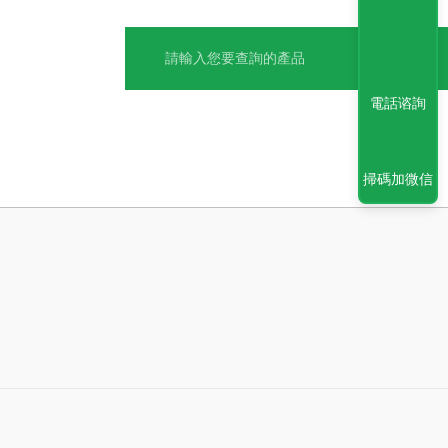
電話谘詢
掃碼加微信