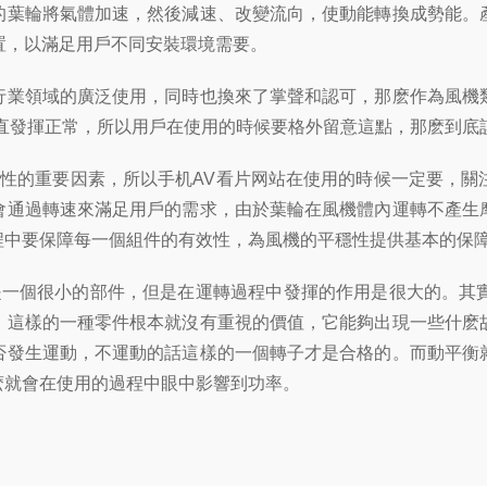
葉輪將氣體加速，然後減速、改變流向，使動能轉換成勢能。產
置，以滿足用戶不同安裝環境需要。
業領域的廣泛使用，同時也換來了掌聲和認可，那麽作為風機類
一直發揮正常，所以用戶在使用的時候要格外留意這點，那麽到底
的重要因素，所以手机AV看片网站在使用的時候一定要，關
會通過轉速來滿足用戶的需求，由於葉輪在風機體內運轉不產生
程中要保障每一個組件的有效性，為風機的平穩性提供基本的保
一個很小的部件，但是在運轉過程中發揮的作用是很大的。其實
，這樣的一種零件根本就沒有重視的價值，它能夠出現一些什麽
否發生運動，不運動的話這樣的一個轉子才是合格的。而動平衡
麽就會在使用的過程中眼中影響到功率。