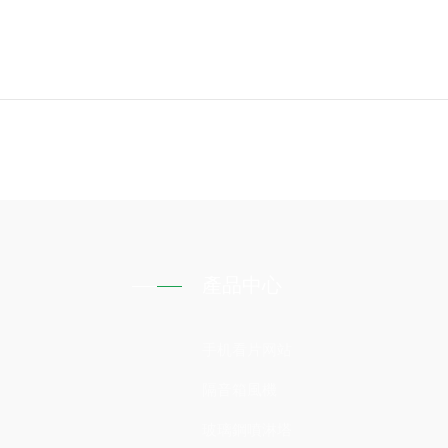
產品中心
手机看片网站
隔音箱風機
玻璃鋼噴淋塔