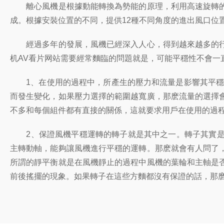
離心風機是根據動能轉換為勢能的原理，利用高速旋轉的
成。根據安裝位置的不同，提供12種不同角度的進出風口位
經過多年的發展，風機已經深入人心，得到越來越多的行
机AV看片网站需要經常麵臨的問題就是，可能平穩性不會
1、在使用的過程中，所產生的壓力和流量是影響其平穩性
而發生變化，如果壓力選擇的範圍越寬廣，那麽流量的選擇
不多和每個組件都有直接的關係，這就要求用戶在使用的過
2、保證風機平穩運轉的轉子就是其中之一。轉子其實是
主轉動軸，能夠讓風機進行平穩的運轉。那麽就會有人問了
所謂的靜平衡就是在風機靜止的過程中風機的葉輪和主軸是
前後搖擺的現象。如果轉子在這些方麵都沒有保證的話，那