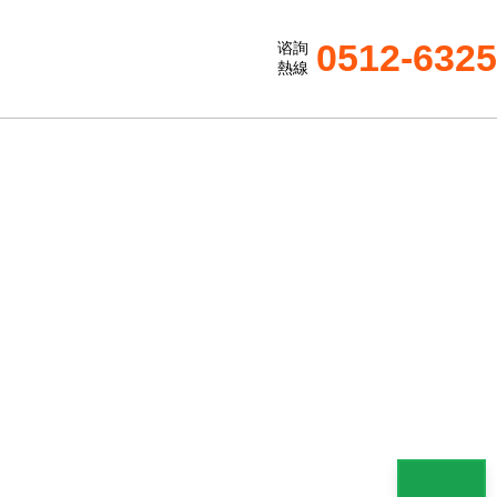
0512-632
谘詢
熱線
S
美觀、堅實耐用等特點