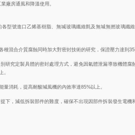
工業廠房通風和降溫使用。
各型號進口乙烯基樹脂、無堿玻璃纖維氈及無堿無撚玻璃纖維
各種混合介質腐蝕同時加大對密封技術的研究，保證壓力達到35
別研究定製具體的密封處理方式，避免因氣體泄漏導致機體腐蝕
上。
量消耗，提高耐酸堿風機的內效率達85%以上。
提下，減低拆裝部件的難度，確保不出現因部件拆裝發生電機和