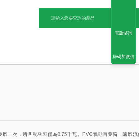
電話谘詢
掃碼加微信
鍾換氣一次，所匹配功率僅為0.75千瓦。PVC氣動百葉窗，隨氣