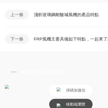
上一條
淺析玻璃鋼耐酸堿風機的產品特點
下一條
FRP風機主要具備如下特點，一起來
聯係手机AV看片网站
掃碼加微信
移動端瀏覽