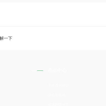
了解一下
產品中心
手机看片网站
隔音箱風機
玻璃鋼噴淋塔