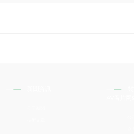
新聞資訊
關
AV看片网
公司新聞
公
技術文章
企