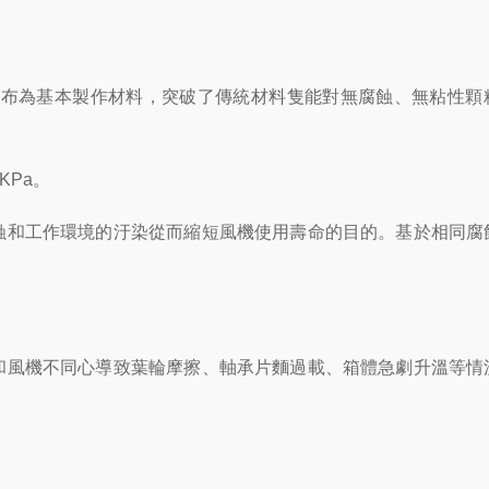
布為基本製作材料，突破了傳統材料隻能對無腐蝕、無粘性顆
KPa。
和工作環境的汙染從而縮短風機使用壽命的目的。基於相同腐
風機不同心導致葉輪摩擦、軸承片麵過載、箱體急劇升溫等情