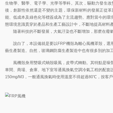
生物學、醫學、電子學、光學等學科。其次，驅動力發生改
後，創新性依然還是不變的主題，環保新材料的發展正從革
能、低成本及綠色化等標簽成為了主流趨勢。應對當今的環
態環境意識貫穿於產品和生產工藝設計中，不斷地提高材料
隨著科技的不斷發展，大氣汙染也不斷增加，那麽在廢氣
說白了，本設備就是要以FRP機殼為離心風機罩殼，選用F
藝生產製造。自然，玻璃鋼防腐生產製造中也有很多別的加
風機殼身用雙吸式蝸殼吸風，皮帶式轉動。其特點是噪聲
車間、商場、倉庫、地下室等通風換氣空調冷氣工程的配套
150mg/M3，一般通風換氣時使用溫度不得超過80℃，按