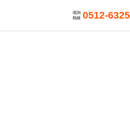
0512-632
谘詢
熱線
S
機的構造差異