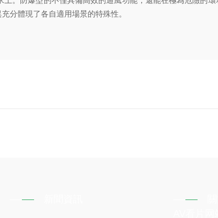
上。防爆型的不僅具備高效的通風功能，還能在極為危險的環
異充分體現了各自適用場景的特殊性。
新聞資訊
關
AV看片网