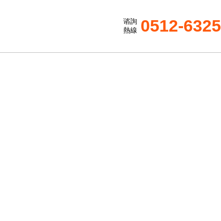
0512-632
谘詢
熱線
S
降低事故發生率