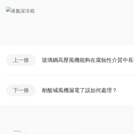
上一條
玻璃鋼高壓風機能夠在腐蝕性介質中長
下一條
耐酸堿風機漏電了該如何處理？
聯係手机AV看片网站